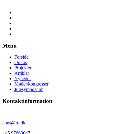
Menu
Forside
Om os
Projekter
Artikler
Nyheder
Møder/kongresser
Julesymposium
Kontaktinformation
Anne Sørensen
anns@rn.dk
+45 97663047